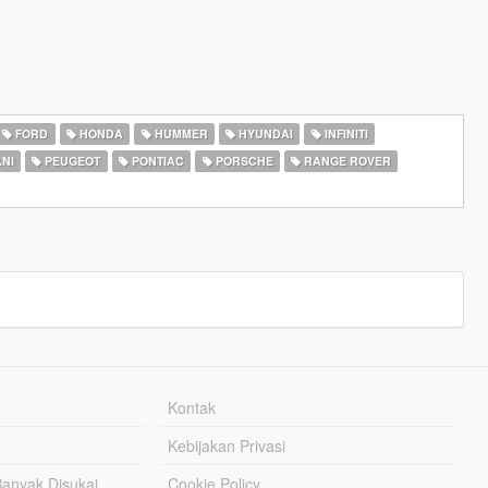
FORD
HONDA
HUMMER
HYUNDAI
INFINITI
NI
PEUGEOT
PONTIAC
PORSCHE
RANGE ROVER
Kontak
Kebijakan Privasi
Banyak Disukai
Cookie Policy