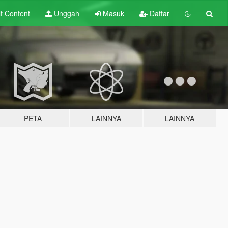
lt
Content
Unggah
Masuk
Daftar
PETA
LAINNYA
LAINNYA