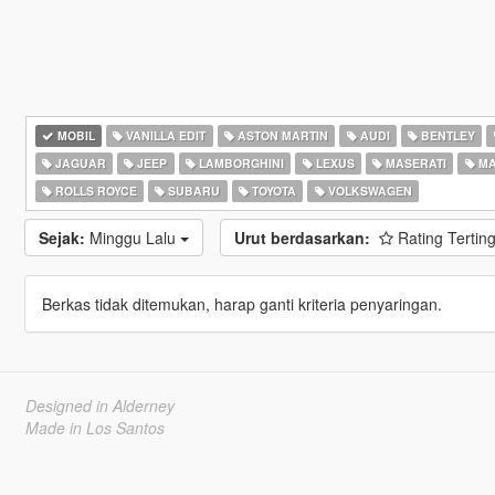
MOBIL
VANILLA EDIT
ASTON MARTIN
AUDI
BENTLEY
JAGUAR
JEEP
LAMBORGHINI
LEXUS
MASERATI
MA
ROLLS ROYCE
SUBARU
TOYOTA
VOLKSWAGEN
Sejak:
Minggu Lalu
Urut berdasarkan:
Rating Tertin
Berkas tidak ditemukan, harap ganti kriteria penyaringan.
Designed in Alderney
Made in Los Santos