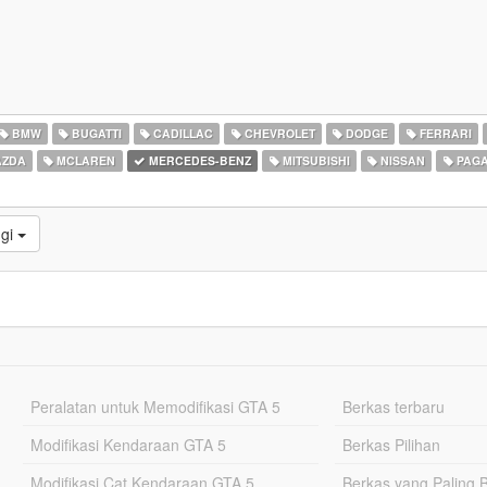
BMW
BUGATTI
CADILLAC
CHEVROLET
DODGE
FERRARI
ZDA
MCLAREN
MERCEDES-BENZ
MITSUBISHI
NISSAN
PAGA
ggi
Peralatan untuk Memodifikasi GTA 5
Berkas terbaru
Modifikasi Kendaraan GTA 5
Berkas Pilihan
Modifikasi Cat Kendaraan GTA 5
Berkas yang Paling 