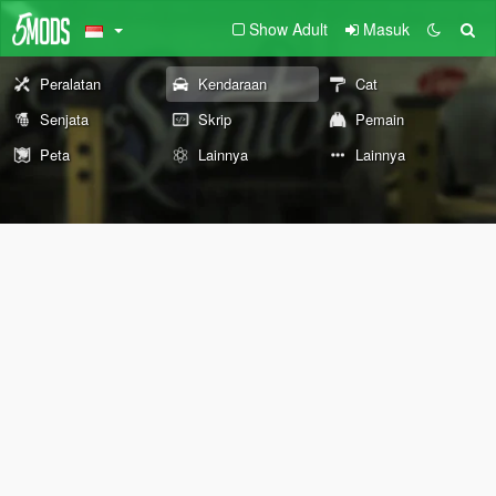
Show Adult
Masuk
Peralatan
Kendaraan
Cat
Senjata
Skrip
Pemain
Peta
Lainnya
Lainnya