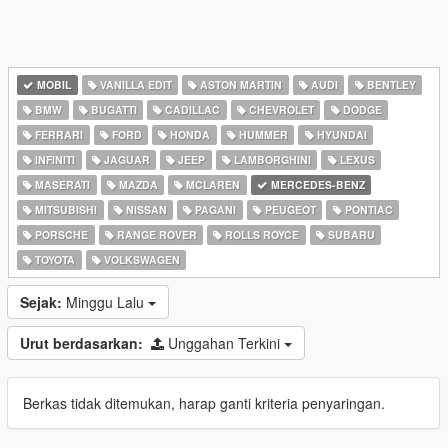
MOBIL
VANILLA EDIT
ASTON MARTIN
AUDI
BENTLEY
BMW
BUGATTI
CADILLAC
CHEVROLET
DODGE
FERRARI
FORD
HONDA
HUMMER
HYUNDAI
INFINITI
JAGUAR
JEEP
LAMBORGHINI
LEXUS
MASERATI
MAZDA
MCLAREN
MERCEDES-BENZ
MITSUBISHI
NISSAN
PAGANI
PEUGEOT
PONTIAC
PORSCHE
RANGE ROVER
ROLLS ROYCE
SUBARU
TOYOTA
VOLKSWAGEN
Sejak:
Minggu Lalu
Urut berdasarkan:
Unggahan Terkini
Berkas tidak ditemukan, harap ganti kriteria penyaringan.