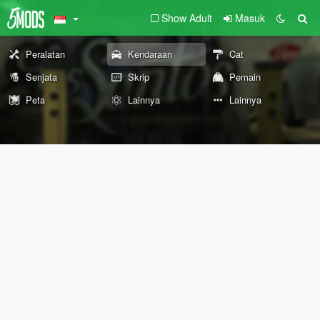
Show Adult
Masuk
Peralatan
Kendaraan
Cat
Senjata
Skrip
Pemain
Peta
Lainnya
Lainnya