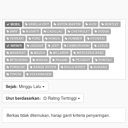
MOBIL
VANILLA EDIT
ASTON MARTIN
AUDI
BENTLEY
BMW
BUGATTI
CADILLAC
CHEVROLET
DODGE
FERRARI
FORD
HONDA
HUMMER
HYUNDAI
INFINITI
JAGUAR
JEEP
LAMBORGHINI
LEXUS
MASERATI
MAZDA
MCLAREN
MERCEDES-BENZ
MITSUBISHI
NISSAN
PAGANI
PEUGEOT
PONTIAC
PORSCHE
RANGE ROVER
ROLLS ROYCE
SUBARU
TOYOTA
VOLKSWAGEN
Sejak:
Minggu Lalu
Urut berdasarkan:
Rating Tertinggi
Berkas tidak ditemukan, harap ganti kriteria penyaringan.