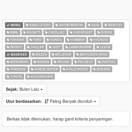
MOBIL
VANILLA EDIT
ASTON MARTIN
AUDI
BENTLEY
BMW
BUGATTI
CADILLAC
CHEVROLET
DODGE
FERRARI
FORD
HONDA
HUMMER
HYUNDAI
INFINITI
JAGUAR
JEEP
LAMBORGHINI
LEXUS
MASERATI
MAZDA
MCLAREN
MERCEDES-BENZ
MITSUBISHI
NISSAN
PAGANI
PEUGEOT
PONTIAC
PORSCHE
RANGE ROVER
ROLLS ROYCE
SUBARU
TOYOTA
VOLKSWAGEN
Sejak:
Bulan Lalu
Urut berdasarkan:
Paling Banyak diunduh
Berkas tidak ditemukan, harap ganti kriteria penyaringan.