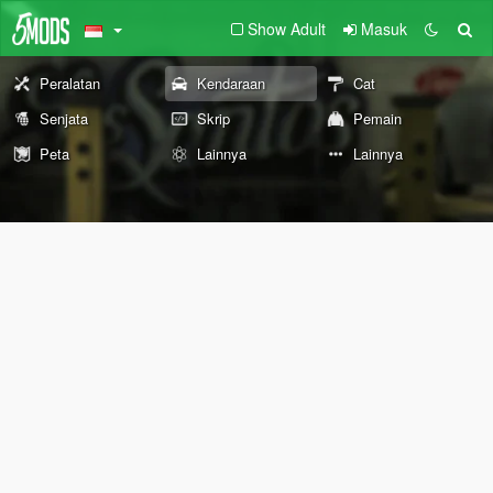
Show Adult
Masuk
Peralatan
Kendaraan
Cat
Senjata
Skrip
Pemain
Peta
Lainnya
Lainnya