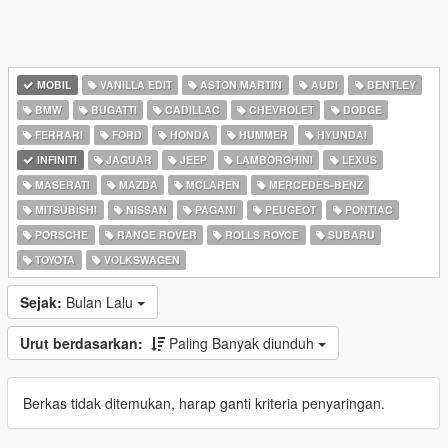
MOBIL
VANILLA EDIT
ASTON MARTIN
AUDI
BENTLEY
BMW
BUGATTI
CADILLAC
CHEVROLET
DODGE
FERRARI
FORD
HONDA
HUMMER
HYUNDAI
INFINITI
JAGUAR
JEEP
LAMBORGHINI
LEXUS
MASERATI
MAZDA
MCLAREN
MERCEDES-BENZ
MITSUBISHI
NISSAN
PAGANI
PEUGEOT
PONTIAC
PORSCHE
RANGE ROVER
ROLLS ROYCE
SUBARU
TOYOTA
VOLKSWAGEN
Sejak:
Bulan Lalu
Urut berdasarkan:
Paling Banyak diunduh
Berkas tidak ditemukan, harap ganti kriteria penyaringan.