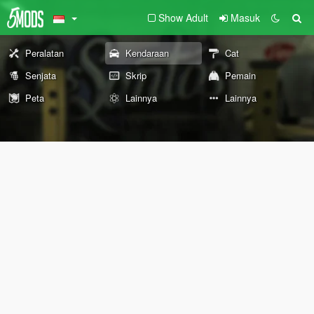
Show Adult
Masuk
Peralatan
Kendaraan
Cat
Senjata
Skrip
Pemain
Peta
Lainnya
Lainnya