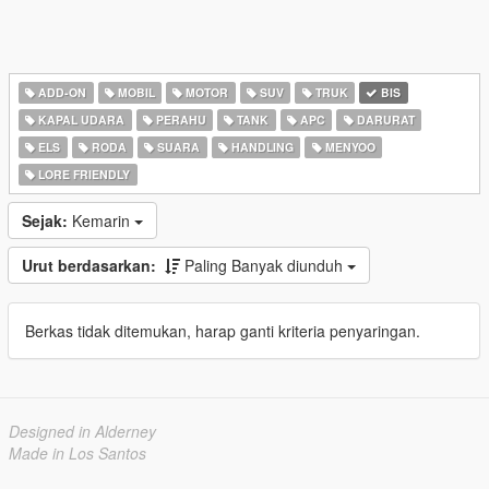
ADD-ON
MOBIL
MOTOR
SUV
TRUK
BIS
KAPAL UDARA
PERAHU
TANK
APC
DARURAT
ELS
RODA
SUARA
HANDLING
MENYOO
LORE FRIENDLY
Sejak:
Kemarin
Urut berdasarkan:
Paling Banyak diunduh
Berkas tidak ditemukan, harap ganti kriteria penyaringan.
Designed in Alderney
Made in Los Santos