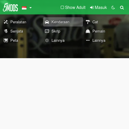
Show Adult
Masuk
Peralatan
Kendaraan
Cat
Senjata
Skrip
Pemain
Peta
Lainnya
Lainnya