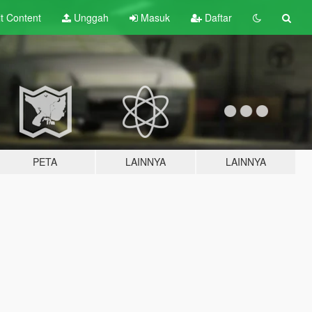
lt
Content
Unggah
Masuk
Daftar
PETA
LAINNYA
LAINNYA