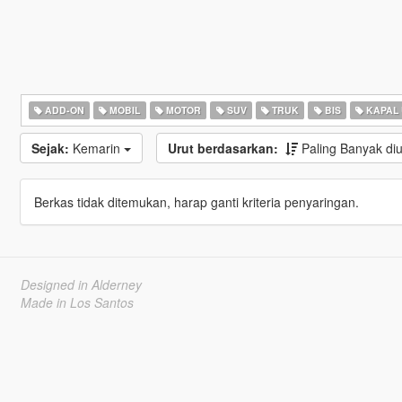
ADD-ON
MOBIL
MOTOR
SUV
TRUK
BIS
KAPAL
Sejak:
Kemarin
Urut berdasarkan:
Paling Banyak d
Berkas tidak ditemukan, harap ganti kriteria penyaringan.
Designed in Alderney
Made in Los Santos