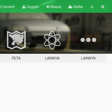
lt
Content
Unggah
Masuk
Daftar
PETA
LAINNYA
LAINNYA