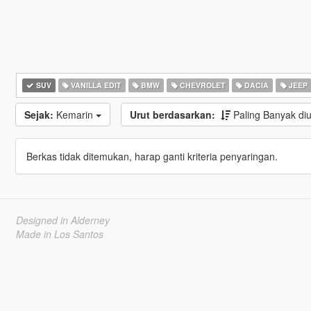
SUV
VANILLA EDIT
BMW
CHEVROLET
DACIA
JEEP
Sejak:
Kemarin
Urut berdasarkan:
Paling Banyak d
Berkas tidak ditemukan, harap ganti kriteria penyaringan.
Designed in Alderney
Made in Los Santos