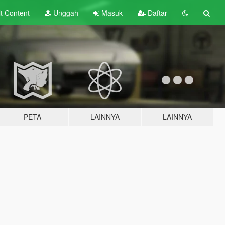
lt
Content
Unggah
Masuk
Daftar
PETA
LAINNYA
LAINNYA