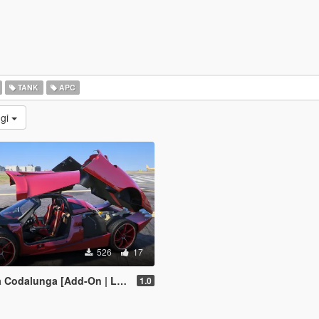
TANK
APC
ggi
526
17
unga [Add-On | Legacy | Enhanced]
1.0