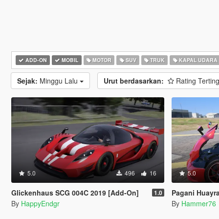
ADD-ON
MOBIL
MOTOR
SUV
TRUK
KAPAL UDARA
Sejak:
Minggu Lalu
Urut berdasarkan:
Rating Tertin
5.0
496
16
5.0
Glickenhaus SCG 004C 2019 [Add-On]
Pagani Huayra Codal
1.0
By
HappyEndgr
By
Hammer76