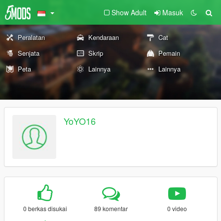
Show Adult
Masuk
Peralatan
Kendaraan
Cat
Senjata
Skrip
Pemain
Peta
Lainnya
Lainnya
YoYO16
0 berkas disukai
89 komentar
0 video