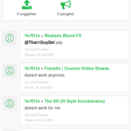
0 unggahan
0 pengikut
YoYO16
»
Realistic Blood FX
@That1GuyDel
yep
Lihat Konteks
Minggu, 09 Juli 2023
YoYO16
»
Franklin | Custom Online Dreads
doesnt work anymore
Lihat Konteks
Kamis, 06 Juli 2023
YoYO16
»
The KO (IV Style knockdowns)
doesnt work for me
Lihat Konteks
Selasa, 04 Juli 2023