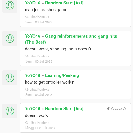
YoYO16
»
Random Start [Asi]
nvm jus crashes game
Lihat Konteks
Senin, 03 Juli 2023
YoYO16
»
Gang reinforcements and gang hits
(The Beef)
doesnt work, shooting them does 0
Lihat Konteks
Senin, 03 Juli 2023
YoYO16
»
Leaning/Peeking
how to get ontroller workin
Lihat Konteks
Senin, 03 Juli 2023
YoYO16
»
Random Start [Asi]
doesnt work
Lihat Konteks
Minggu, 02 Juli 2023