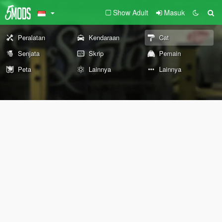
Show Adult
Masuk
Peralatan
Kendaraan
Cat
Senjata
Skrip
Pemain
Peta
Lainnya
Lainnya