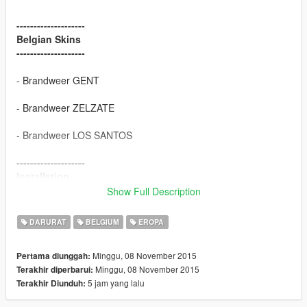
--------------------
Belgian Skins
--------------------
- Brandweer GENT
- Brandweer ZELZATE
- Brandweer LOS SANTOS
--------------------
Installation
--------------------
Show Full Description
- Brandweerwagen:
DARURAT
BELGIUM
EROPA
INSTALL INTO FOLDER =>
Minggu, 08 November 2015
Pertama diunggah:
mods/update/x64/dlcpacks/patchday3/dlc/x64/levels/gta5/vehicl
Minggu, 08 November 2015
Terakhir diperbarui:
es.rpf
5 jam yang lalu
Terakhir Diunduh:
- update bestand vehicles.meta :: FLAG_HAS_LIVERY