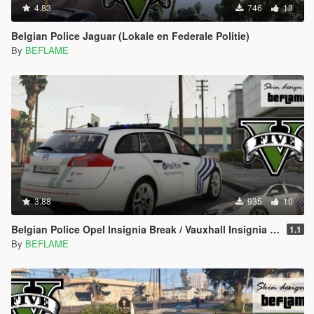
4.83
746
13
Belgian Police Jaguar (Lokale en Federale Politie)
By
BEFLAME
3.88
935
10
Belgian Police Opel Insignia Break / Vauxhall Insignia Estate - Lokale & Federale Politie
1.1
By
BEFLAME