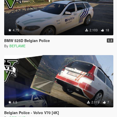
4.75
2.103
18
BMW 525D Belgian Police
1.1
By
BEFLAME
4.5
2.019
7
Belgian Police - Volvo V70 [4K]