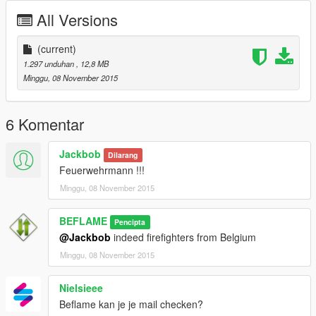
CHANGE INTO FOLDER
All Versions
=>mods/update/update.rpf/common/data/levels/gta5/vehicles.
meta
(current)
- Brandweerman:
1.297 unduhan
, 12,8 MB
Minggu, 08 November 2015
INSTALL INTO FOLDER =>
mods/update/x64/dlcpacks/patchday3ng/dlc.rpf/x64/models/cdi
mages/patchday3ng.rpf
6 Komentar
- Brandweerhelm:
Jackbob
Dilarang
Feuerwehrmann !!!
INSTALL INTO FOLDER =>
Minggu, 08 November 2015
mods/x64e.rpf/models/cdimages/pedprops.rpf
--------------------
BEFLAME
Pencipta
Model Credits
@Jackbob
indeed firefighters from Belgium
--------------------
Minggu, 08 November 2015
- Brandweerwagen en brandweerman + helm (Rockstar
Games)
Nielsieee
--------------------
Beflame kan je je mail checken?