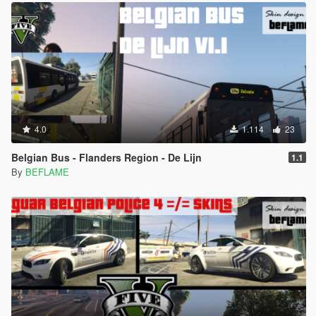
4.0
1.114
23
Belgian Bus - Flanders Region - De Lijn
1.1
By
BEFLAME