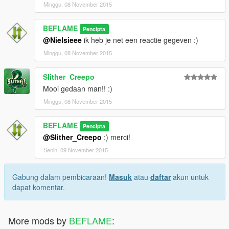
Livery
Minggu, 08 November 2015
--------------------
BEFLAME
Pencipta
- Belgian Firetruck and Firefighter Skins (Beflame)
@Nielsieee
ik heb je net een reactie gegeven :)
Minggu, 08 November 2015
Slither_Creepo
Mooi gedaan man!! :)
Minggu, 08 November 2015
BEFLAME
Pencipta
@Slither_Creepo
:) merci!
Senin, 09 November 2015
Gabung dalam pembicaraan!
Masuk
atau
daftar
akun untuk
dapat komentar.
More mods by
BEFLAME
: