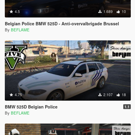
4.5
1.689
10
Belgian Police BMW 525D - Anti-overvalbrigade Brussel
By
BEFLAME
4.75
2.107
18
BMW 525D Belgian Police
1.1
By
BEFLAME