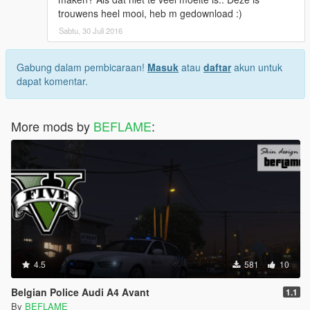
trouwens heel mooi, heb m gedownload :)
Sabtu, 30 Juli 2016
Gabung dalam pembicaraan!
Masuk
atau
daftar
akun untuk
dapat komentar.
More mods by
BEFLAME
:
4.5
581
10
Belgian Police Audi A4 Avant
1.1
By
BEFLAME