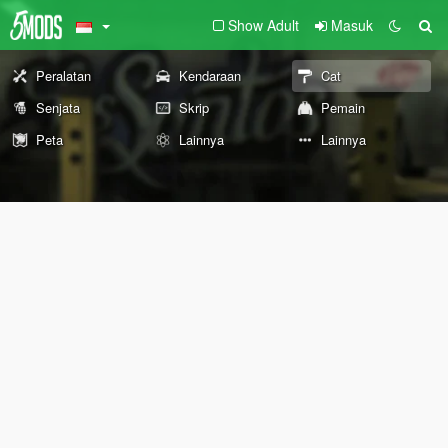
Show Adult
Masuk
Peralatan
Kendaraan
Cat
Senjata
Skrip
Pemain
Peta
Lainnya
Lainnya