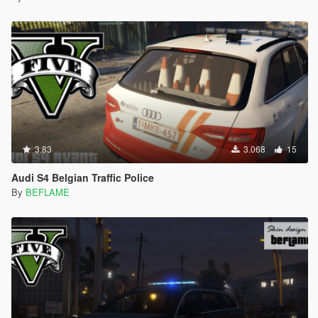
3.83
3.068
15
Audi S4 Belgian Traffic Police
By
BEFLAME