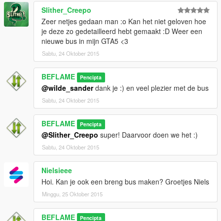
Slither_Creepo
Zeer netjes gedaan man :o Kan het niet geloven hoe
je deze zo gedetailleerd hebt gemaakt :D Weer een
nieuwe bus in mijn GTA5 <3
Sabtu, 24 Oktober 2015
BEFLAME
Pencipta
@wilde_sander
dank je :) en veel plezier met de bus
Sabtu, 24 Oktober 2015
BEFLAME
Pencipta
@Slither_Creepo
super! Daarvoor doen we het :)
Sabtu, 24 Oktober 2015
Nielsieee
Hoi. Kan je ook een breng bus maken? Groetjes Niels
Minggu, 25 Oktober 2015
BEFLAME
Pencipta