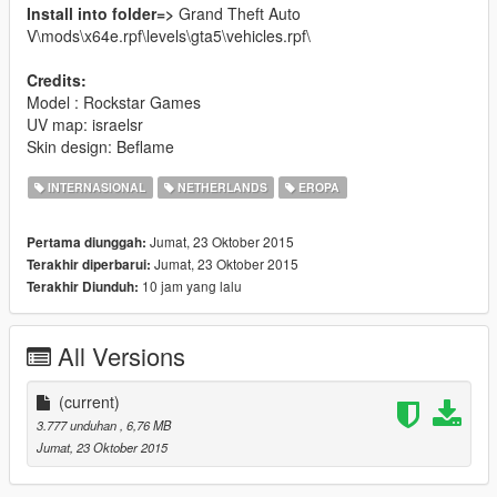
Install into folder=>
Grand Theft Auto
V\mods\x64e.rpf\levels\gta5\vehicles.rpf\
Credits:
Model : Rockstar Games
UV map: israelsr
Skin design: Beflame
INTERNASIONAL
NETHERLANDS
EROPA
Jumat, 23 Oktober 2015
Pertama diunggah:
Jumat, 23 Oktober 2015
Terakhir diperbarui:
10 jam yang lalu
Terakhir Diunduh:
All Versions
(current)
3.777 unduhan
, 6,76 MB
Jumat, 23 Oktober 2015