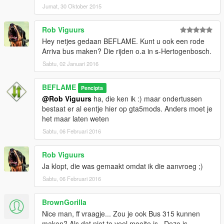
Jumat, 30 Oktober 2015
Rob Viguurs
Hey netjes gedaan BEFLAME. Kunt u ook een rode
Arriva bus maken? Die rijden o.a in s-Hertogenbosch.
Sabtu, 02 Januari 2016
BEFLAME
Pencipta
@Rob Viguurs
ha, die ken ik :) maar ondertussen
bestaat er al eentje hier op gta5mods. Anders moet je
het maar laten weten
Sabtu, 06 Februari 2016
Rob Viguurs
Ja klopt, die was gemaakt omdat ik die aanvroeg ;)
Sabtu, 06 Februari 2016
BrownGorilla
Nice man, ff vraagje... Zou je ook Bus 315 kunnen
maken? Als dat niet te veel moeite is.. Deze is