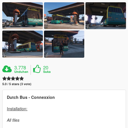
3.778
20
Unduhan
Suka
5.0 / 5 stars (3 vote)
Dutch Bus - Connexxion
Installation:
All files