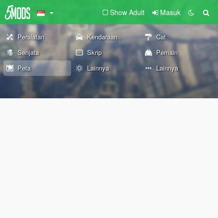
Show Adult
Masuk
Peralatan
Kendaraan
Cat
Senjata
Skrip
Pemain
Peta
Lainnya
Lainnya