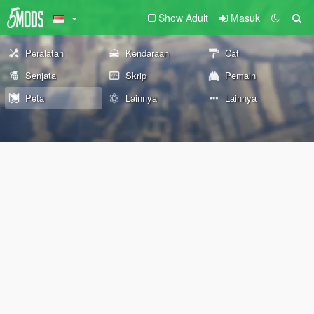
Show Adult
Masuk
Peralatan
Kendaraan
Cat
Senjata
Skrip
Pemain
Peta
Lainnya
Lainnya