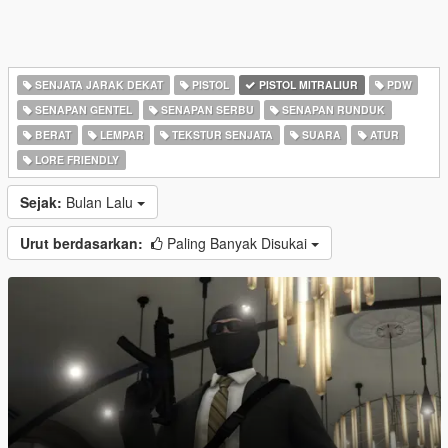
SENJATA JARAK DEKAT
PISTOL
PISTOL MITRALIUR
PDW
SENAPAN GENTEL
SENAPAN SERBU
SENAPAN RUNDUK
BERAT
LEMPAR
TEKSTUR SENJATA
SUARA
ATUR
LORE FRIENDLY
Sejak:
Bulan Lalu
Urut berdasarkan:
Paling Banyak Disukai