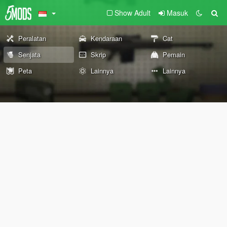
Show Adult
Masuk
Peralatan
Kendaraan
Cat
Senjata
Skrip
Pemain
Peta
Lainnya
Lainnya