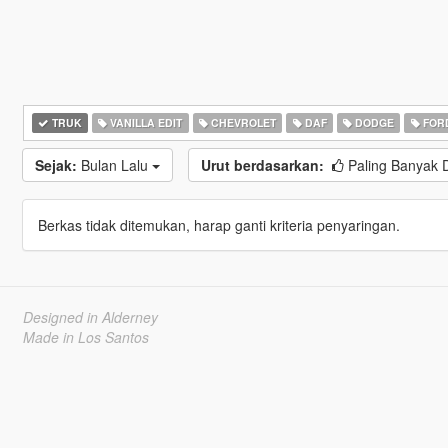
TRUK
VANILLA EDIT
CHEVROLET
DAF
DODGE
FOR
Sejak:
Bulan Lalu
Urut berdasarkan:
Paling Banyak 
Berkas tidak ditemukan, harap ganti kriteria penyaringan.
Designed in Alderney
Made in Los Santos