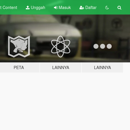
lt
Content
Unggah
Masuk
Daftar
PETA
LAINNYA
LAINNYA