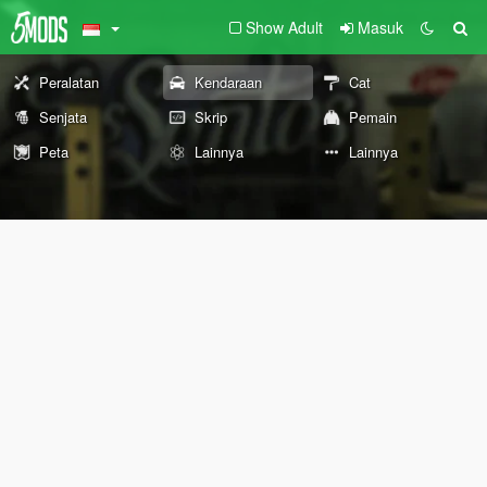
Show Adult
Masuk
Peralatan
Kendaraan
Cat
Senjata
Skrip
Pemain
Peta
Lainnya
Lainnya