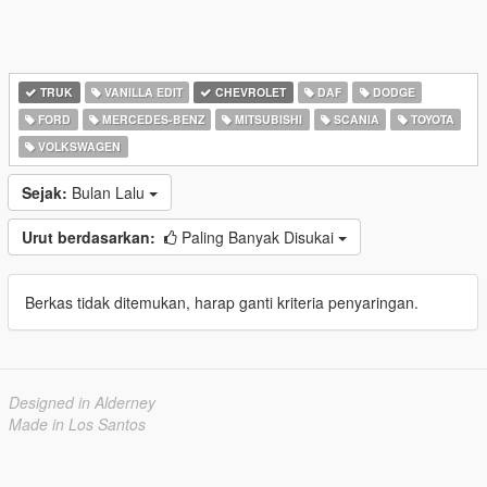
TRUK
VANILLA EDIT
CHEVROLET
DAF
DODGE
FORD
MERCEDES-BENZ
MITSUBISHI
SCANIA
TOYOTA
VOLKSWAGEN
Sejak:
Bulan Lalu
Urut berdasarkan:
Paling Banyak Disukai
Berkas tidak ditemukan, harap ganti kriteria penyaringan.
Designed in Alderney
Made in Los Santos