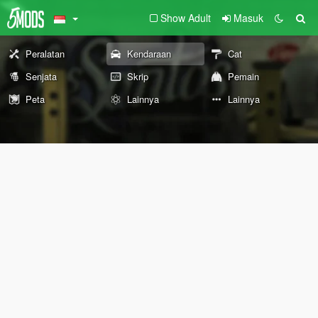
Show Adult
Masuk
Peralatan
Kendaraan
Cat
Senjata
Skrip
Pemain
Peta
Lainnya
Lainnya