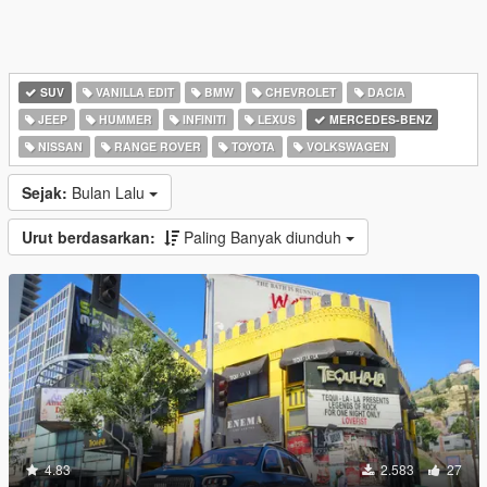
SUV
VANILLA EDIT
BMW
CHEVROLET
DACIA
JEEP
HUMMER
INFINITI
LEXUS
MERCEDES-BENZ
NISSAN
RANGE ROVER
TOYOTA
VOLKSWAGEN
Sejak:
Bulan Lalu
Urut berdasarkan:
Paling Banyak diunduh
4.83
2.583
27