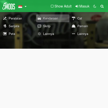
Show Adult
Masuk
Peralatan
Kendaraan
Cat
Senjata
Skrip
Pemain
Peta
Lainnya
Lainnya