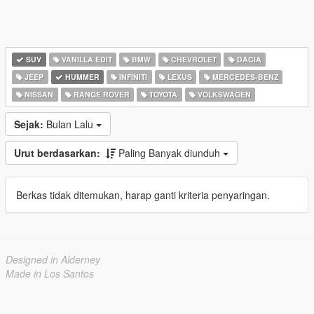
SUV
VANILLA EDIT
BMW
CHEVROLET
DACIA
JEEP
HUMMER
INFINITI
LEXUS
MERCEDES-BENZ
NISSAN
RANGE ROVER
TOYOTA
VOLKSWAGEN
Sejak:
Bulan Lalu
Urut berdasarkan:
Paling Banyak diunduh
Berkas tidak ditemukan, harap ganti kriteria penyaringan.
Designed in Alderney
Made in Los Santos