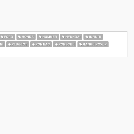
FORD
HONDA
HUMMER
HYUNDAI
INFINITI
NI
PEUGEOT
PONTIAC
PORSCHE
RANGE ROVER