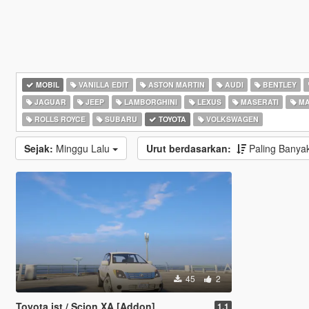
MOBIL
VANILLA EDIT
ASTON MARTIN
AUDI
BENTLEY
JAGUAR
JEEP
LAMBORGHINI
LEXUS
MASERATI
MA
ROLLS ROYCE
SUBARU
TOYOTA
VOLKSWAGEN
Sejak:
Minggu Lalu
Urut berdasarkan:
Paling Banya
45
2
Toyota ist / Scion XA [Addon]
1.1