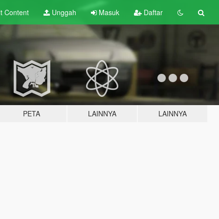
lt
Content
Unggah
Masuk
Daftar
PETA
LAINNYA
LAINNYA