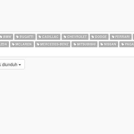
BMW
BUGATTI
CADILLAC
CHEVROLET
DODGE
FERRARI
ZDA
MCLAREN
MERCEDES-BENZ
MITSUBISHI
NISSAN
PAGA
k diunduh