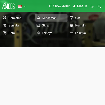
Show Adult
Masuk
Peralatan
Kendaraan
Cat
Senjata
Skrip
Pemain
Peta
Lainnya
Lainnya