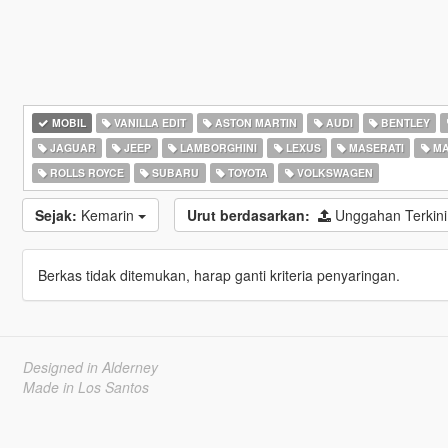
MOBIL
VANILLA EDIT
ASTON MARTIN
AUDI
BENTLEY
JAGUAR
JEEP
LAMBORGHINI
LEXUS
MASERATI
MA
ROLLS ROYCE
SUBARU
TOYOTA
VOLKSWAGEN
Sejak:
Kemarin
Urut berdasarkan:
Unggahan Terkin
Berkas tidak ditemukan, harap ganti kriteria penyaringan.
Designed in Alderney
Made in Los Santos