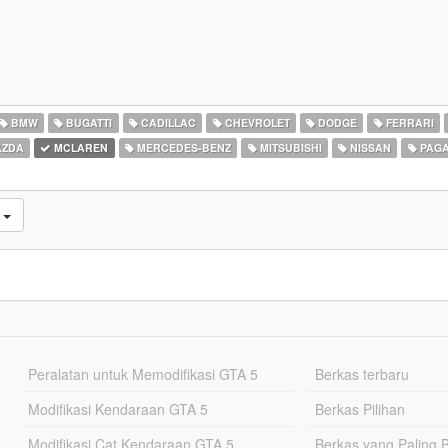
BMW
BUGATTI
CADILLAC
CHEVROLET
DODGE
FERRARI
ZDA
MCLAREN
MERCEDES-BENZ
MITSUBISHI
NISSAN
PAGA
i
Peralatan untuk Memodifikasi GTA 5
Berkas terbaru
Modifikasi Kendaraan GTA 5
Berkas Pilihan
Modifikasi Cat Kendaraan GTA 5
Berkas yang Paling 