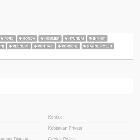
FORD
HONDA
HUMMER
HYUNDAI
INFINITI
NI
PEUGEOT
PONTIAC
PORSCHE
RANGE ROVER
Kontak
Kebijakan Privasi
Banyak Disukai
Cookie Policy