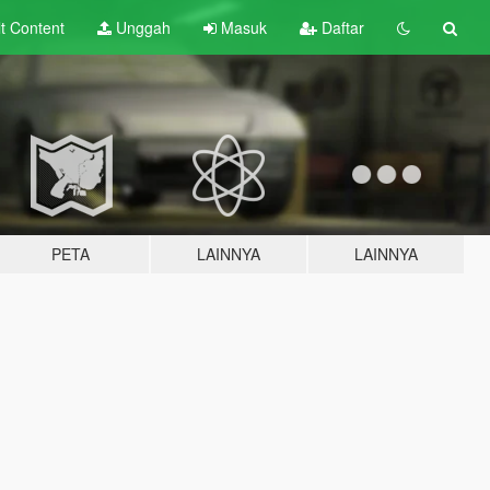
lt
Content
Unggah
Masuk
Daftar
PETA
LAINNYA
LAINNYA