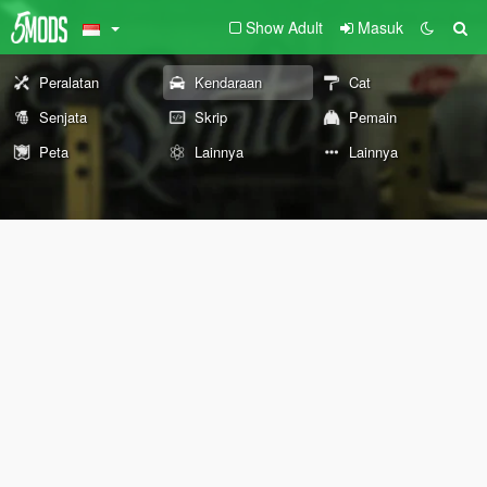
Show Adult
Masuk
Peralatan
Kendaraan
Cat
Senjata
Skrip
Pemain
Peta
Lainnya
Lainnya