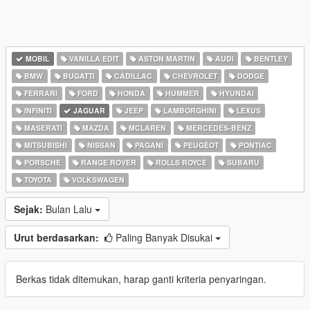
MOBIL
VANILLA EDIT
ASTON MARTIN
AUDI
BENTLEY
BMW
BUGATTI
CADILLAC
CHEVROLET
DODGE
FERRARI
FORD
HONDA
HUMMER
HYUNDAI
INFINITI
JAGUAR
JEEP
LAMBORGHINI
LEXUS
MASERATI
MAZDA
MCLAREN
MERCEDES-BENZ
MITSUBISHI
NISSAN
PAGANI
PEUGEOT
PONTIAC
PORSCHE
RANGE ROVER
ROLLS ROYCE
SUBARU
TOYOTA
VOLKSWAGEN
Sejak:
Bulan Lalu
Urut berdasarkan:
Paling Banyak Disukai
Berkas tidak ditemukan, harap ganti kriteria penyaringan.