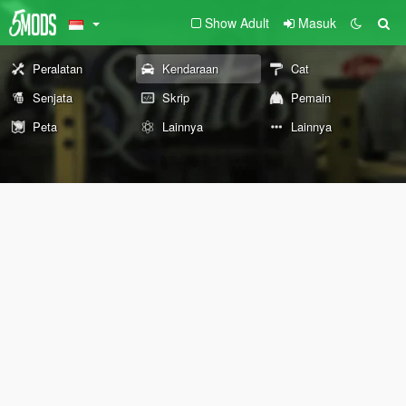
Show Adult
Masuk
Peralatan
Kendaraan
Cat
Senjata
Skrip
Pemain
Peta
Lainnya
Lainnya