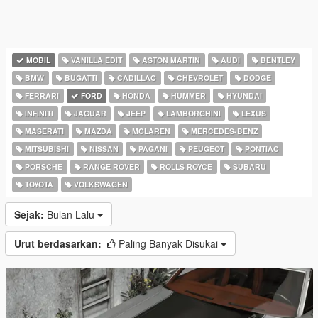
MOBIL
VANILLA EDIT
ASTON MARTIN
AUDI
BENTLEY
BMW
BUGATTI
CADILLAC
CHEVROLET
DODGE
FERRARI
FORD
HONDA
HUMMER
HYUNDAI
INFINITI
JAGUAR
JEEP
LAMBORGHINI
LEXUS
MASERATI
MAZDA
MCLAREN
MERCEDES-BENZ
MITSUBISHI
NISSAN
PAGANI
PEUGEOT
PONTIAC
PORSCHE
RANGE ROVER
ROLLS ROYCE
SUBARU
TOYOTA
VOLKSWAGEN
Sejak:
Bulan Lalu
Urut berdasarkan:
Paling Banyak Disukai