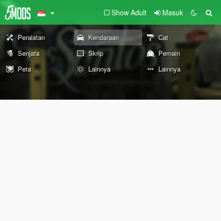
Show Adult
Masuk
Peralatan
Kendaraan
Cat
Senjata
Skrip
Pemain
Peta
Lainnya
Lainnya