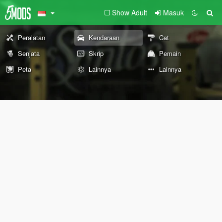
Show Adult
Masuk
Peralatan
Kendaraan
Cat
Senjata
Skrip
Pemain
Peta
Lainnya
Lainnya