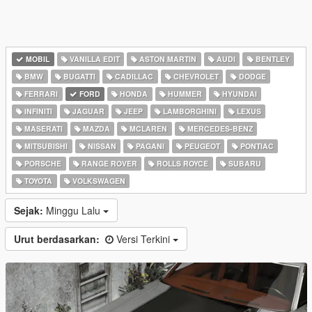
MOBIL
VANILLA EDIT
ASTON MARTIN
AUDI
BENTLEY
BMW
BUGATTI
CADILLAC
CHEVROLET
DODGE
FERRARI
FORD
HONDA
HUMMER
HYUNDAI
INFINITI
JAGUAR
JEEP
LAMBORGHINI
LEXUS
MASERATI
MAZDA
MCLAREN
MERCEDES-BENZ
MITSUBISHI
NISSAN
PAGANI
PEUGEOT
PONTIAC
PORSCHE
RANGE ROVER
ROLLS ROYCE
SUBARU
TOYOTA
VOLKSWAGEN
Sejak:
Minggu Lalu
Urut berdasarkan:
Versi Terkini