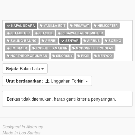
KAPAL UDARA
VANILLA EDIT
PESAWAT
HELIKOPTER
JET MILITER
JET SIPIL
PESAWAT KARGO MILITER
BALING-BALING
AMFIBI
SENYAP
AIRBUS
BOEING
EMBRAER
LOCKHEED MARTIN
MCDONNELL DOUGLAS
NORTHROP GRUMMAN
SIKORSKY
FIKSI
MENYOO
Sejak:
Bulan Lalu
Urut berdasarkan:
Unggahan Terkini
Berkas tidak ditemukan, harap ganti kriteria penyaringan.
Designed in Alderney
Made in Los Santos