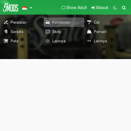
Show Adult
Masuk
Peralatan
Kendaraan
Cat
Senjata
Skrip
Pemain
Peta
Lainnya
Lainnya