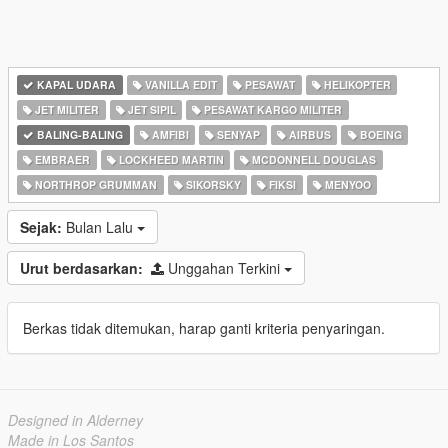
KAPAL UDARA
VANILLA EDIT
PESAWAT
HELIKOPTER
JET MILITER
JET SIPIL
PESAWAT KARGO MILITER
BALING-BALING
AMFIBI
SENYAP
AIRBUS
BOEING
EMBRAER
LOCKHEED MARTIN
MCDONNELL DOUGLAS
NORTHROP GRUMMAN
SIKORSKY
FIKSI
MENYOO
Sejak:
Bulan Lalu
Urut berdasarkan:
Unggahan Terkini
Berkas tidak ditemukan, harap ganti kriteria penyaringan.
Designed in Alderney
Made in Los Santos