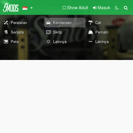
Show Adult
Masuk
Peralatan
Kendaraan
Cat
Senjata
Skrip
Pemain
Peta
Lainnya
Lainnya