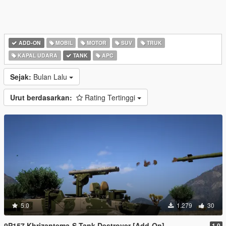
ADD-ON
MOBIL
MOTOR
SUV
TRUK
KAPAL UDARA
TANK
APC
Sejak:
Bulan Lalu
Urut berdasarkan:
Rating Tertinggi
5.0
1.279
30
9P157 Khrizantema-S Tank Destroyer [Add-On]
1.0