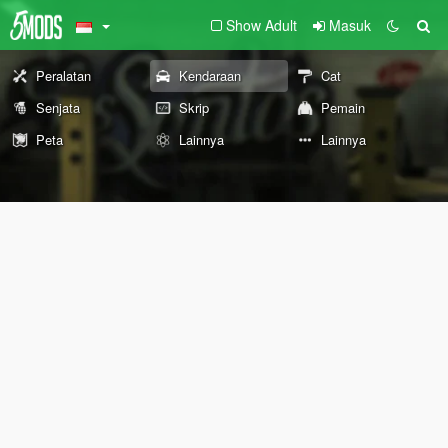
Show Adult
Masuk
Peralatan
Kendaraan
Cat
Senjata
Skrip
Pemain
Peta
Lainnya
Lainnya