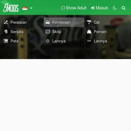
Show Adult
Masuk
Peralatan
Kendaraan
Cat
Senjata
Skrip
Pemain
Peta
Lainnya
Lainnya