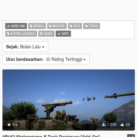
ADD-ON
MOBIL
MOTOR
SUV
TRUK
KAPAL UDARA
TANK
APC
Sejak:
Bulan Lalu
Urut berdasarkan:
Rating Tertinggi
5.0
1.208
28
9P157 Khrizantema-S Tank Destroyer [Add-On]
1.0