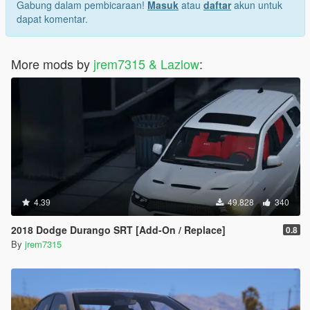
Gabung dalam pembicaraan!
Masuk
atau
daftar
akun untuk
dapat komentar.
More mods by
jrem7315 & Lazlow
:
4.39
49.828
340
2018 Dodge Durango SRT [Add-On / Replace]
0.8
By
jrem7315