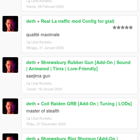
Lihat Konteks
Kamis, 08 Februari 2024
deth
»
Real La traffic mod Config for gta5
qualité maximale
Lihat Konteks
Minggu, 21 Januari 2024
deth
»
Shrewsbury Rubber Gun [Add-On | Sound
| Animated | Tints | Lore-Friendly]
saejima gun
Lihat Konteks
Jumat, 19 Januari 2024
deth
»
Coil Raiden GRB [Add-On | Tuning | LODs]
master of stealth
Lihat Konteks
Rabu, 27 Desember 2023
deth
»
Shrewsbury Riot Shotgun [Add-On |