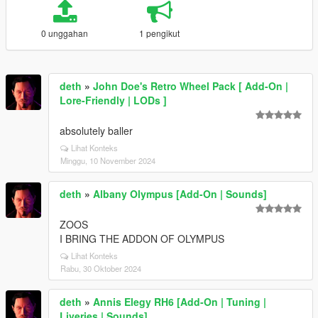
0 unggahan
1 pengikut
deth
»
John Doe's Retro Wheel Pack [ Add-On |
Lore-Friendly | LODs ]
absolutely baller
Lihat Konteks
Minggu, 10 November 2024
deth
»
Albany Olympus [Add-On | Sounds]
ZOOS
I BRING THE ADDON OF OLYMPUS
Lihat Konteks
Rabu, 30 Oktober 2024
deth
»
Annis Elegy RH6 [Add-On | Tuning |
Liveries | Sounds]