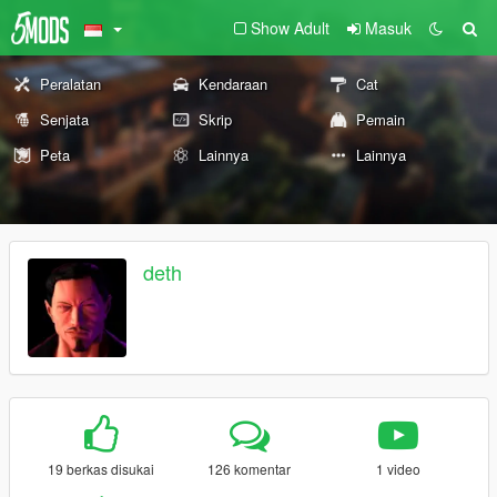
Show Adult
Masuk
Peralatan
Kendaraan
Cat
Senjata
Skrip
Pemain
Peta
Lainnya
Lainnya
deth
19 berkas disukai
126 komentar
1 video