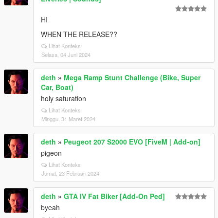
HI
WHEN THE RELEASE??
Lihat Konteks
Selasa, 04 Juni 2024
deth
»
Mega Ramp Stunt Challenge (Bike, Super
Car, Boat)
holy saturation
Lihat Konteks
Minggu, 31 Maret 2024
deth
»
Peugeot 207 S2000 EVO [FiveM | Add-on]
pigeon
Lihat Konteks
Jumat, 23 Februari 2024
deth
»
GTA IV Fat Biker [Add-On Ped]
byeah