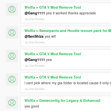
Wolfix
»
GTA V Mod Remove Tool
@Gang1111
yea it worked thanks appreciate
Lihat Konteks
Wolfix
»
Sweatpants and Hoodie texture pack for 
@SenShiza
yea wtf
Lihat Konteks
Wolfix
»
GTA V Mod Remove Tool
@Gang1111
yea
Lihat Konteks
Wolfix
»
GTA V Mod Remove Tool
i cant pick where my gta folder is located cause it onl
Lihat Konteks
Wolfix
»
Gameconfig for Legacy & Enhanced
yes good