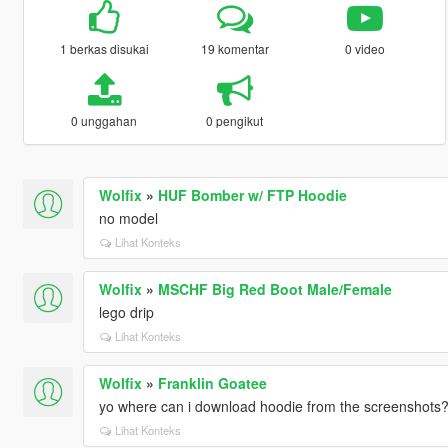
1 berkas disukai
19 komentar
0 video
0 unggahan
0 pengikut
Wolfix
»
HUF Bomber w/ FTP Hoodie
no model
Lihat Konteks
Wolfix
»
MSCHF Big Red Boot Male/Female
lego drip
Lihat Konteks
Wolfix
»
Franklin Goatee
yo where can i download hoodie from the screenshots
Lihat Konteks