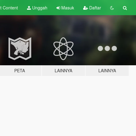
lt
Content
Unggah
Masuk
Daftar
PETA
LAINNYA
LAINNYA