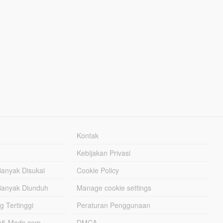
Kontak
Kebijakan Privasi
Banyak Disukai
Cookie Policy
Banyak Diunduh
Manage cookie settings
g Tertinggi
Peraturan Penggunaan
TA5-Mods.com
DMCA