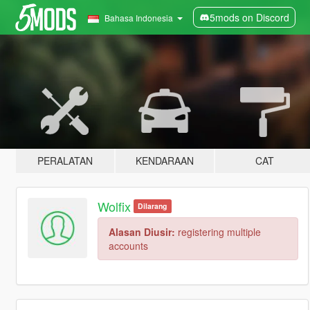
5mods on Discord
Bahasa Indonesia
PERALATAN
KENDARAAN
CAT
Wolfix
Dilarang
Alasan Diusir:
registering multiple
accounts