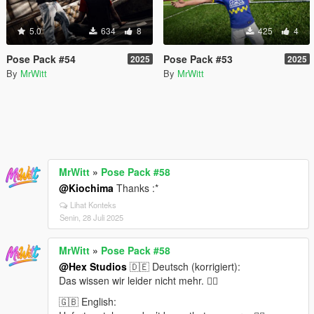
5.0
634
8
425
4
Pose Pack #54
Pose Pack #53
2025
2025
By
MrWitt
By
MrWitt
MrWitt
»
Pose Pack #58
@Kiochima
Thanks :*
Lihat Konteks
Senin, 28 Juli 2025
MrWitt
»
Pose Pack #58
@Hex Studios
🇩🇪 Deutsch (korrigiert):
Das wissen wir leider nicht mehr. 🤷‍♂️
🇬🇧 English: