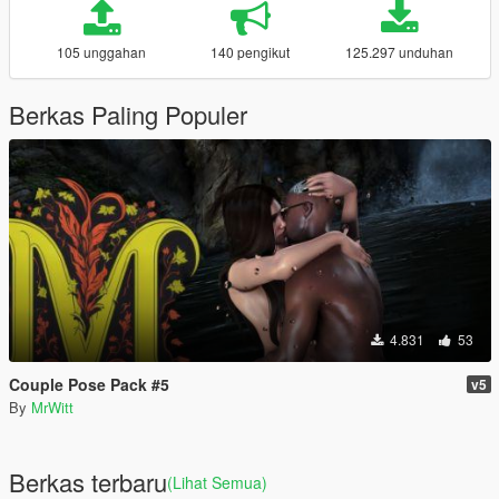
105 unggahan
140 pengikut
125.297 unduhan
Berkas Paling Populer
4.831
53
Couple Pose Pack #5
v5
By
MrWitt
Berkas terbaru
(Lihat Semua)