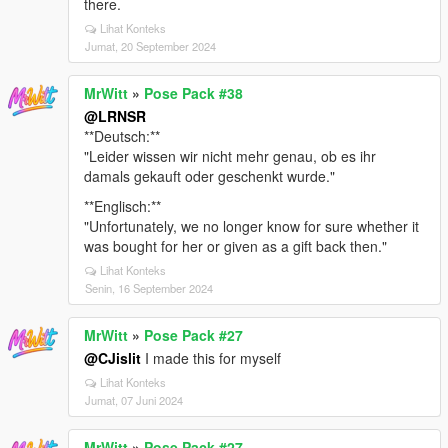
there.
Lihat Konteks
Jumat, 20 September 2024
MrWitt
»
Pose Pack #38
@LRNSR
**Deutsch:**
"Leider wissen wir nicht mehr genau, ob es ihr
damals gekauft oder geschenkt wurde."
**Englisch:**
"Unfortunately, we no longer know for sure whether it
was bought for her or given as a gift back then."
Lihat Konteks
Senin, 16 September 2024
MrWitt
»
Pose Pack #27
@CJislit
I made this for myself
Lihat Konteks
Jumat, 07 Juni 2024
MrWitt
»
Pose Pack #27