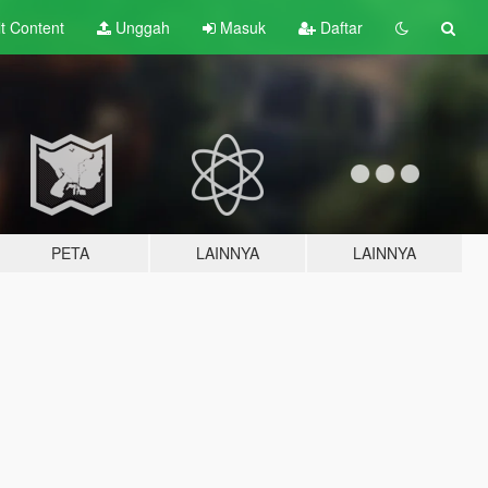
lt
Content
Unggah
Masuk
Daftar
PETA
LAINNYA
LAINNYA