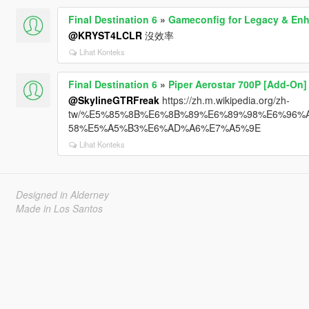
Final Destination 6
»
Gameconfig for Legacy & En
@KRYST4LCLR
沒效率
Lihat Konteks
Final Destination 6
»
Piper Aerostar 700P [Add-On]
@SkylineGTRFreak
https://zh.m.wikipedia.org/zh-
tw/%E5%85%8B%E6%8B%89%E6%89%98%E6%96%A
58%E5%A5%B3%E6%AD%A6%E7%A5%9E
Lihat Konteks
Designed in Alderney
Made in Los Santos