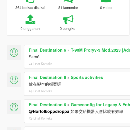
364 berkas disukai
81 komentar
0 video
0 unggahan
0 pengikut
Final Destination 6
»
T-90M Proryv-3 Mod.2023 [Ad
Sam6
Lihat Konteks
Final Destination 6
»
Sports activities
放在腳本的檔案嗎
Lihat Konteks
Final Destination 6
»
Gameconfig for Legacy & En
@Norfolkoppdroppa
如果交給機器人會比較有效率
Lihat Konteks