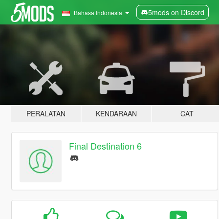
5mods on Discord
Bahasa Indonesia
PERALATAN
KENDARAAN
CAT
Final Destination 6