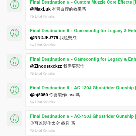
Final Destination 6
»
Custom Muzzle Core Effects [
@MaxLuk
有冒白煙的效果嗎
Lihat Konteks
Final Destination 6
»
Gameconfig for Legacy & En
@NNDJFJ779
我也贊成
Lihat Konteks
Final Destination 6
»
Gameconfig for Legacy & En
@Zinoostxckzz
我需要幫忙
Lihat Konteks
Final Destination 6
»
AC-130J Ghostrider Gunship 
@nj5050
你會製作nasa嗎
Lihat Konteks
Final Destination 6
»
AC-130J Ghostrider Gunship 
你可以製作太空 載具 嗎
Lihat Konteks