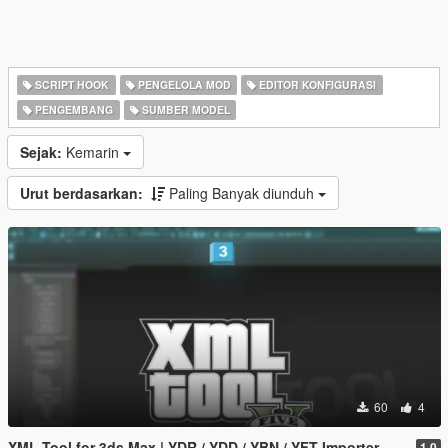
SCRIPT HOOK
PENGELOLA MOD
EDITOR KONFIGURASI
PENGEMBANG
SUMBER MODEL
Sejak:
Kemarin
Urut berdasarkan:
Paling Banyak diunduh
60
4
XML Tool for 3ds Max | YDR / YDD / YBN / YFT Importer & Exporter
1.0