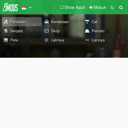
Show Adult
Masuk
Peralatan
Kendaraan
Cat
Senjata
Skrip
Pemain
Peta
Lainnya
Lainnya