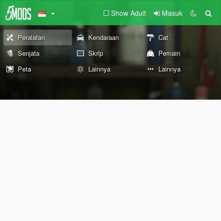
Show Adult
Masuk
Peralatan
Kendaraan
Cat
Senjata
Skrip
Pemain
Peta
Lainnya
Lainnya