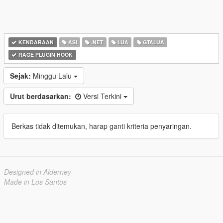
KENDARAAN
ASI
.NET
LUA
GTALUA
RAGE PLUGIN HOOK
Sejak:
Minggu Lalu
Urut berdasarkan:
Versi Terkini
Berkas tidak ditemukan, harap ganti kriteria penyaringan.
Designed in Alderney
Made in Los Santos