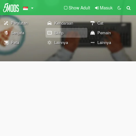
Show Adult
Masuk
Peralatan
Kendaraan
Cat
Senjata
Skrip
Pemain
Peta
Lainnya
Lainnya