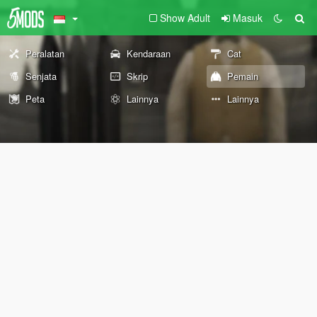
Show Adult
Masuk
Peralatan
Kendaraan
Cat
Senjata
Skrip
Pemain
Peta
Lainnya
Lainnya