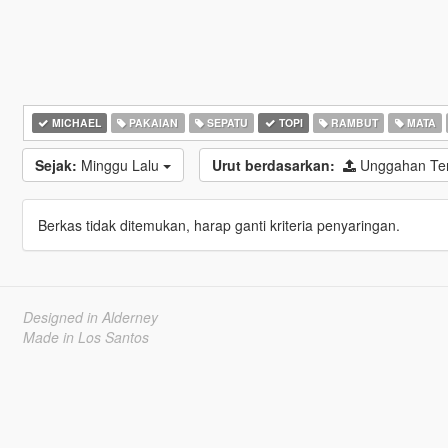
MICHAEL
PAKAIAN
SEPATU
TOPI
RAMBUT
MATA
Sejak:
Minggu Lalu
Urut berdasarkan:
Unggahan Ter
Berkas tidak ditemukan, harap ganti kriteria penyaringan.
Designed in Alderney
Made in Los Santos