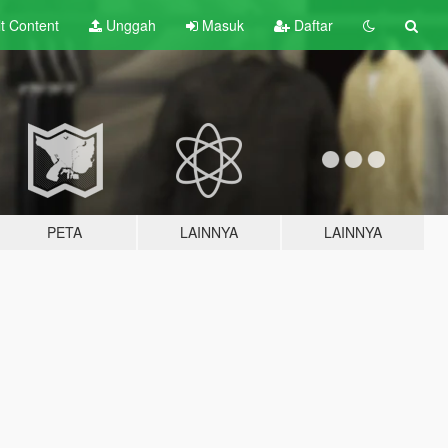
lt
Content
Unggah
Masuk
Daftar
PETA
LAINNYA
LAINNYA