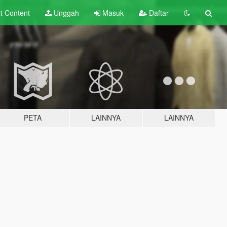
lt
Content
Unggah
Masuk
Daftar
PETA
LAINNYA
LAINNYA