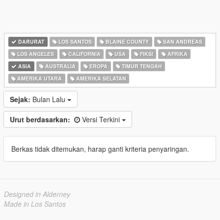
DARURAT
LOS SANTOS
BLAINE COUNTY
SAN ANDREAS
LOS ANGELES
CALIFORNIA
USA
FIKSI
AFRIKA
ASIA
AUSTRALIA
EROPA
TIMUR TENGAH
AMERIKA UTARA
AMERIKA SELATAN
Sejak:
Bulan Lalu
Urut berdasarkan:
Versi Terkini
Berkas tidak ditemukan, harap ganti kriteria penyaringan.
Designed in Alderney
Made in Los Santos