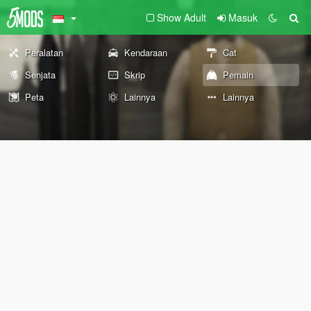
Show Adult
Masuk
Peralatan
Kendaraan
Cat
Senjata
Skrip
Pemain
Peta
Lainnya
Lainnya