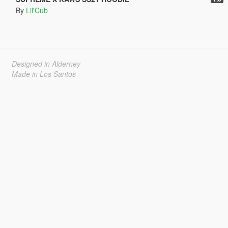
By
Lil'Cub
Designed in Alderney
Made in Los Santos