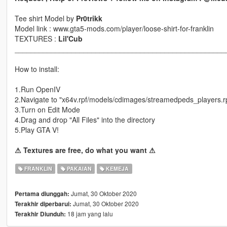
Tee shirt Model by
Pr0trikk
Model link : www.gta5-mods.com/player/loose-shirt-for-franklin
TEXTURES :
Lil'Cub
____________________________________________________
How to install:
1.Run OpenIV
2.Navigate to "x64v.rpf/models/cdimages/streamedpeds_players.r
3.Turn on Edit Mode
4.Drag and drop "All Files" into the directory
5.Play GTA V!
⚠ Textures are free, do what you want ⚠
FRANKLIN
PAKAIAN
KEMEJA
Jumat, 30 Oktober 2020
Pertama diunggah:
Jumat, 30 Oktober 2020
Terakhir diperbarui:
18 jam yang lalu
Terakhir Diunduh: