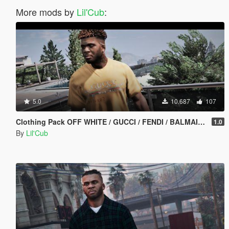
More mods by
Lil'Cub
:
5.0
10.687
107
Clothing Pack OFF WHITE / GUCCI / FENDI / BALMAIN / VERSACE / GNARCOTIC / BALENCIAGA
1.0
By
Lil'Cub