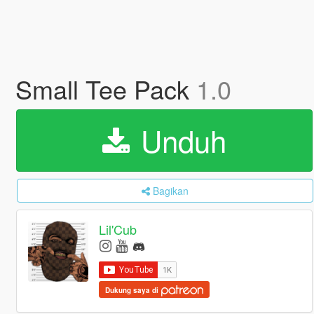
Small Tee Pack
1.0
Unduh
Bagikan
Lil'Cub
Dukung saya di