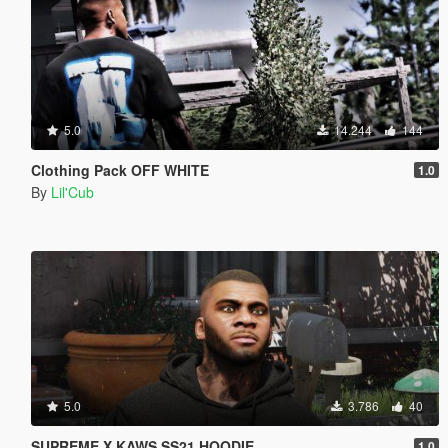
5.0
14.244
144
Clothing Pack OFF WHITE
1.0
By
Lil'Cub
5.0
3.786
40
SUPREME X KAWS SS21 HOODIE
1.0