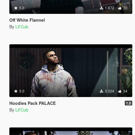
5.0
1.872
30
Off White Flannel
By
Lil'Cub
5.0
3.024
34
Hoodies Pack PALACE
1.0
By
Lil'Cub