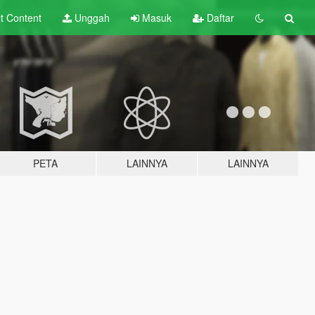
lt
Content
Unggah
Masuk
Daftar
PETA
LAINNYA
LAINNYA