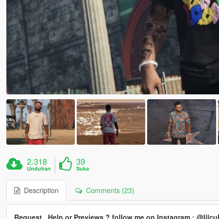
2.318
39
Unduhan
Suka
Description
Comments (23)
Request , Help or Previews ? follow me on Instagram : @lil