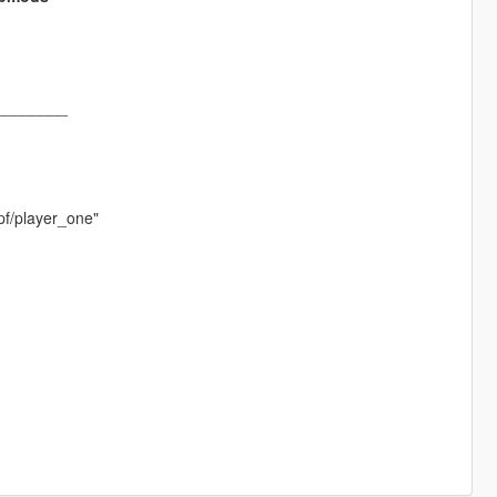
________
pf/player_one"