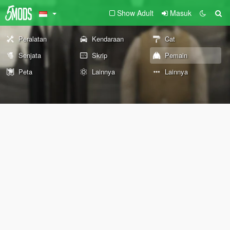
Show Adult
Masuk
Peralatan
Kendaraan
Cat
Senjata
Skrip
Pemain
Peta
Lainnya
Lainnya