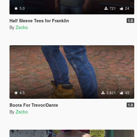
5.0
721
24
Half Sleeve Tees for Franklin
1.0
By
Zecho
4.5
3.821
45
Boots For Trevor/Dante
1.0
By
Zecho