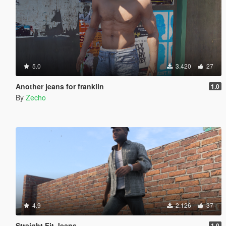
5.0
3.420
27
Another jeans for franklin
1.0
By
Zecho
4.9
2.126
37
Straight Fit Jeans
1.0