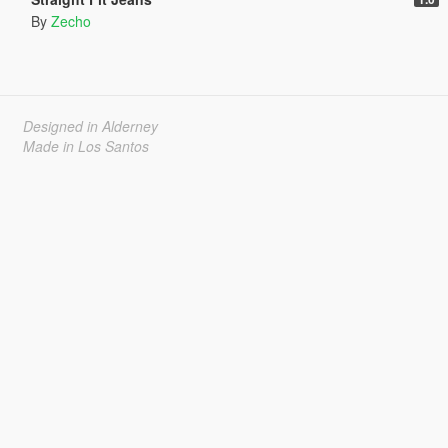
By
Zecho
Designed in Alderney
Made in Los Santos