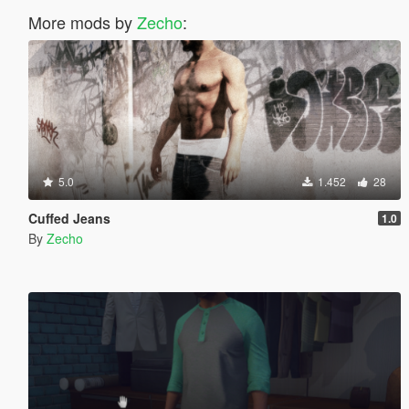
More mods by
Zecho
:
5.0
1.452
28
Cuffed Jeans
1.0
By
Zecho