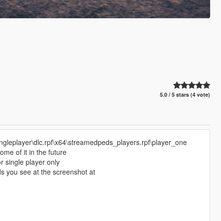
5.0 / 5 stars (4 vote)
ngleplayer\dlc.rpf\x64\streamedpeds_players.rpf\player_one
ome of it in the future
r single player only
s you see at the screenshot at