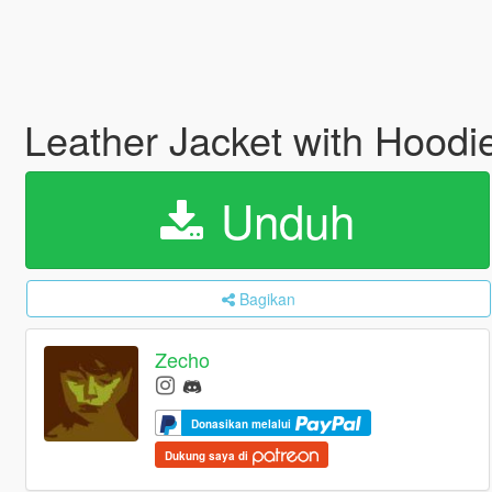
Leather Jacket with Hoodi
Unduh
Bagikan
Zecho
Donasikan melalui
Dukung saya di