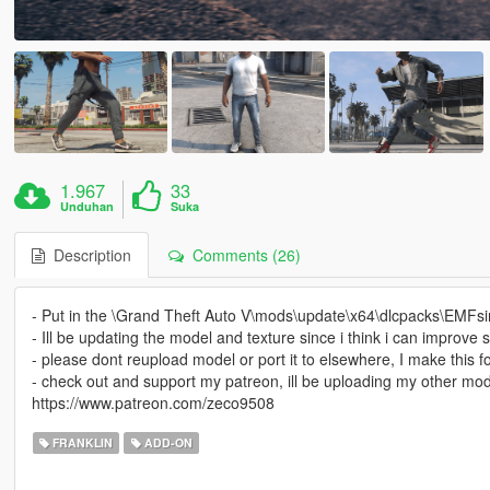
1.967
33
Unduhan
Suka
Description
Comments (26)
- Put in the \Grand Theft Auto V\mods\update\x64\dlcpacks\EMFsi
- Ill be updating the model and texture since i think i can improve s
- please dont reupload model or port it to elsewhere, I make this fo
- check out and support my patreon, ill be uploading my other mod
https://www.patreon.com/zeco9508
FRANKLIN
ADD-ON