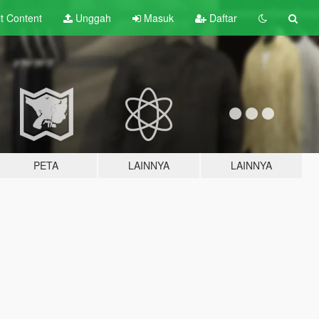
lt
Content
Unggah
Masuk
Daftar
PETA
LAINNYA
LAINNYA