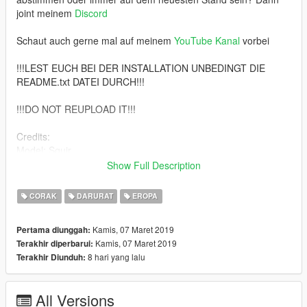
joint meinem
Discord
Schaut auch gerne mal auf meinem
YouTube Kanal
vorbei
!!!LEST EUCH BEI DER INSTALLATION UNBEDINGT DIE
README.txt DATEI DURCH!!!
!!!DO NOT REUPLOAD IT!!!
Credits:
Model: Squir
Model Purchased: London Roleplay Community (LRPC)
Show Full Description
Model Fixes: ObsidianGames
Model Lowering: ObsidianGames
CORAK
DARURAT
EROPA
Model Textures: ObsidianGames
Number Plates: Plymie
Kamis, 07 Maret 2019
Pertama diunggah:
Premier Hazard Sovereign: ObsidianGames
Kamis, 07 Maret 2019
Terakhir diperbarui:
Premier Hazard Sovereign Textures: ObsidianGames
8 hari yang lalu
Terakhir Diunduh:
Premier Hazard Button-Blast: ObsidianGames
Premier Hazard Button-Blast Textures: ObsidianGames
Tetra/4G Dome: ObsidianGames
All Versions
Aerials: ObsidianGames