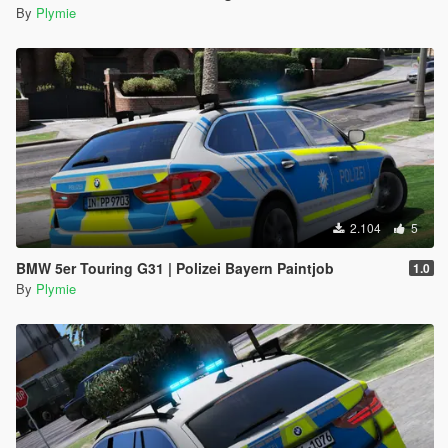
By
Plymie
2.104
5
BMW 5er Touring G31 | Polizei Bayern Paintjob
1.0
By
Plymie