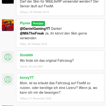
Darf der Skin für WildLifeRP verwendet werden? Der
Server läuft auf FiveM.
Selasa, 29 Oktober 2019
Plymie
Pencipta
@DanielGamingYT
Danke!
@MikTheFreak
Ja, ihr könnt den Skin gerne
verwenden
Rabu, 30 Oktober 2019
Xtrm999
Wo finde ich das original Fahrzeug?
Kamis, 03 Juni 2021
benzyYT
Moin, ist es erlaubt das Fahrzeug auf FiveM zu
nutzen, oder benötige ich eine Lizenz? Wenn ja, wo
kann ich mir die besorgen?
Selasa, 01 November 2022