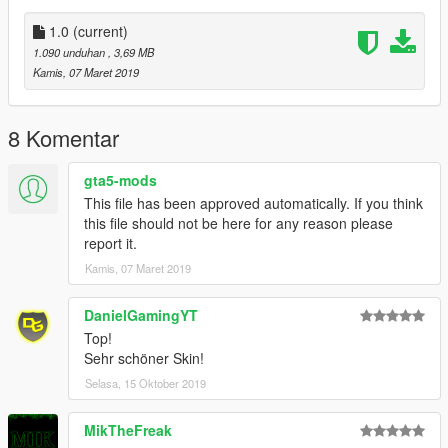
Traffic Cone: Rockstar Games
Brush: Rockstar Games
1.0
(current)
Fire Extinguisher: Rockstar Games
1.090 unduhan
, 3,69 MB
Skin: Plymie
Kamis, 07 Maret 2019
Window Textures: Plymie
Handling Line: Chris Viper
8 Komentar
gta5-mods
This file has been approved automatically. If you think
this file should not be here for any reason please
report it.
Kamis, 07 Maret 2019
DanielGamingYT
Top!
Sehr schöner Skin!
Selasa, 15 Oktober 2019
MikTheFreak