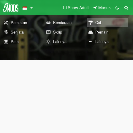
Show Adult
Masuk
Peralatan
Kendaraan
Cat
Senjata
Skrip
Pemain
Peta
Lainnya
Lainnya