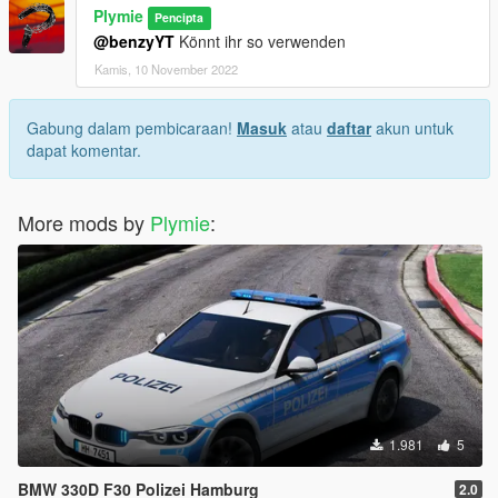
Plymie
Pencipta
@benzyYT
Könnt ihr so verwenden
Kamis, 10 November 2022
Gabung dalam pembicaraan!
Masuk
atau
daftar
akun untuk
dapat komentar.
More mods by
Plymie
:
1.981
5
BMW 330D F30 Polizei Hamburg
2.0