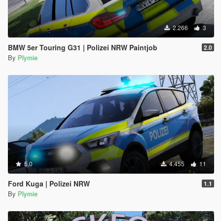
2.266
3
BMW 5er Touring G31 | Polizei NRW Paintjob
2.0
By
Plymie
5.0
4.455
11
Ford Kuga | Polizei NRW
1.1
By
Plymie