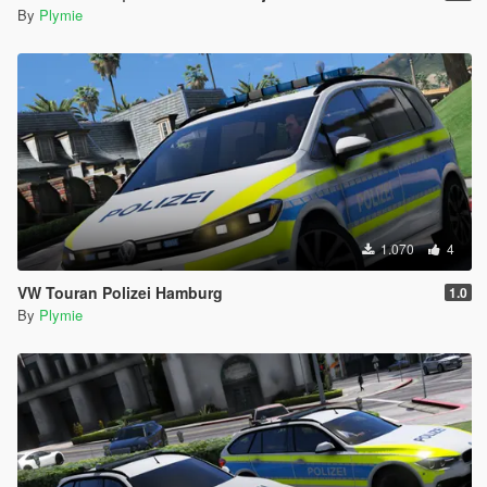
By
Plymie
1.070
4
VW Touran Polizei Hamburg
1.0
By
Plymie