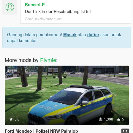
BremerLP
Der Link in der Beschreibung ist tot
Senin, 08 November 2021
Gabung dalam pembicaraan!
Masuk
atau
daftar
akun untuk
dapat komentar.
More mods by
Plymie
:
5.0
1.308
5
Ford Mondeo | Polizei NRW Paintjob
1.1