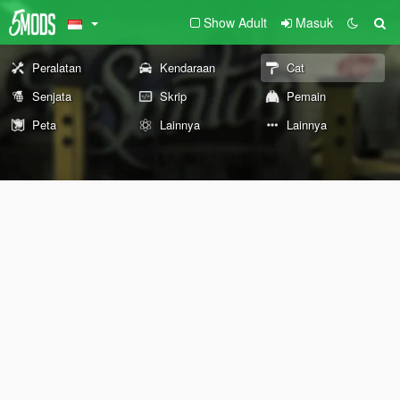
Show Adult
Masuk
Peralatan
Kendaraan
Cat
Senjata
Skrip
Pemain
Peta
Lainnya
Lainnya