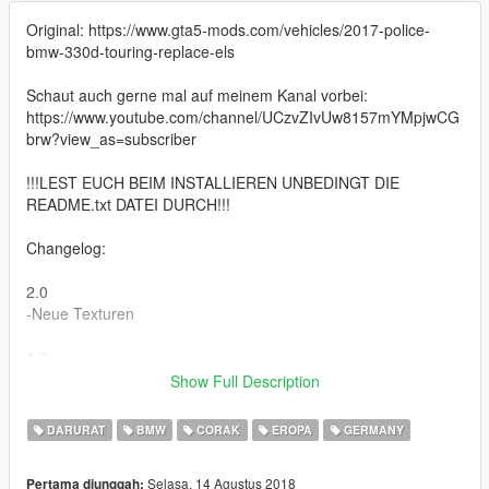
Original: https://www.gta5-mods.com/vehicles/2017-police-
bmw-330d-touring-replace-els
Schaut auch gerne mal auf meinem Kanal vorbei:
https://www.youtube.com/channel/UCzvZIvUw8157mYMpjwCG
brw?view_as=subscriber
!!!LEST EUCH BEIM INSTALLIEREN UNBEDINGT DIE
README.txt DATEI DURCH!!!
Changelog:
2.0
-Neue Texturen
1.2
-Die Fensterscheiben wurden gefixt und sind nun
Show Full Description
durchsichtiger
DARURAT
BMW
CORAK
EROPA
GERMANY
1.1
-Anpassung von Motorhaube und Kotflügeln
Selasa, 14 Agustus 2018
Pertama diunggah: