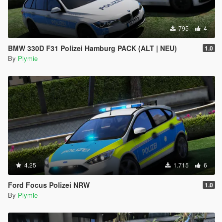
795
4
BMW 330D F31 Polizei Hamburg PACK (ALT | NEU)
1.0
By
Plymie
4.25
1.715
6
Ford Focus Polizei NRW
1.0
By
Plymie