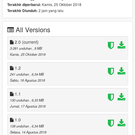
Kamis, 25 Oktober 2018
Terakhir diperbarui:
2 jam yang lalu
Terakhir Diunduh:
!!!DO NOT REUPLOAD!!!
- Model: Arkviz
All Versions
- Model Purchased: Adrian Kucinski and Tyler Kay for WMRPC
- Model Lowered: Adrian Kucinski
- Model Fixed: Adrian Kucinski
2.0
(current)
- Model Converted: Adrian Kucinski
3.081 unduhan
, 9 MB
- Fixed Materials: BritishGamer88
Kamis, 25 Oktober 2018
- Skin: Plymie
- Code 3 Defender: Adrian Kucinski
1.2
- Grill Lights/Rear Lights: Vertex
241 unduhan
, 6,34 MB
- ANPR Camera's: Matthew Cammack(ObssidianGames)
Sabtu, 18 Agustus 2018
- Boot Equipment: James Radley(RaddzModding)
- Matrix Message Board: James Radley(RaddzModding)
1.1
- Wheel Fixes:BritishGamer88
130 unduhan
, 6,33 MB
- Antana's: BritishGamer88
Jumat, 17 Agustus 2018
1.0
139 unduhan
, 6,34 MB
Selasa, 14 Agustus 2018