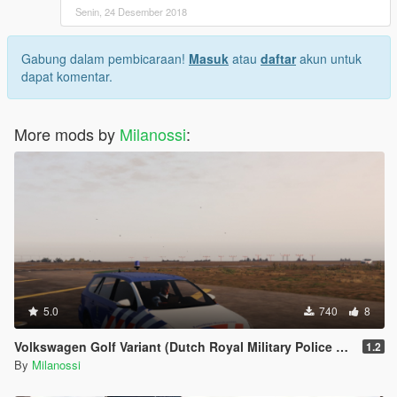
Senin, 24 Desember 2018
Gabung dalam pembicaraan!
Masuk
atau
daftar
akun untuk
dapat komentar.
More mods by
Milanossi
:
5.0
740
8
Volkswagen Golf Variant (Dutch Royal Military Police Edition)
1.2
By
Milanossi