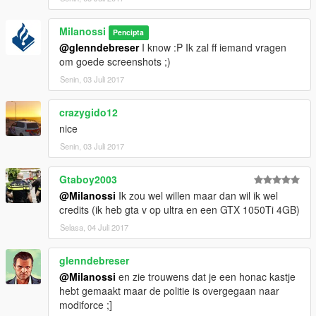
Milanossi
Pencipta
@glenndebreser
I know :P Ik zal ff iemand vragen
om goede screenshots ;)
Senin, 03 Juli 2017
crazygido12
nice
Senin, 03 Juli 2017
Gtaboy2003
@Milanossi
Ik zou wel willen maar dan wil ik wel
credits (ik heb gta v op ultra en een GTX 1050Ti 4GB)
Selasa, 04 Juli 2017
glenndebreser
@Milanossi
en zie trouwens dat je een honac kastje
hebt gemaakt maar de politie is overgegaan naar
modiforce ;]