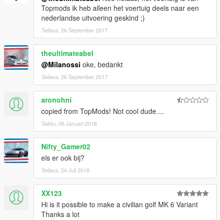
Topmods ik heb alleen het voertuig deels naar een
nederlandse uitvoering geskind ;)
Selasa, 26 September 2017
theultimateabel
@Milanossi
oke, bedankt
Selasa, 26 September 2017
aronohni
copied from TopMods! Not cool dude....
Sabtu, 06 Januari 2018
Nifty_Gamer02
els er ook bij?
Selasa, 24 Juli 2018
XX123
Hi is it possible to make a civilian golf MK 6 Variant
Thanks a lot