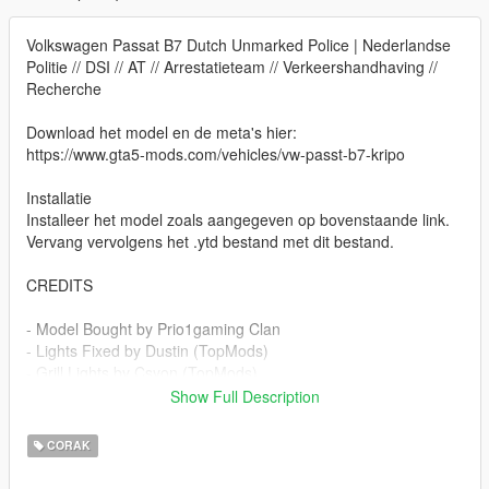
Volkswagen Passat B7 Dutch Unmarked Police | Nederlandse
Politie // DSI // AT // Arrestatieteam // Verkeershandhaving //
Recherche
Download het model en de meta's hier:
https://www.gta5-mods.com/vehicles/vw-passt-b7-kripo
Installatie
Installeer het model zoals aangegeven op bovenstaande link.
Vervang vervolgens het .ytd bestand met dit bestand.
CREDITS
- Model Bought by Prio1gaming Clan
- Lights Fixed by Dustin (TopMods)
- Grill Lights by Csyon (TopMods)
- Mapped by Dustin (TopMods)
Show Full Description
- Movia led by Csyon (TopMods)
- Unmarked Police Version by Kompetenzz (TopMods)
CORAK
- Numberplates - Milanossi
- Dutch Radiosystem - Milanossi