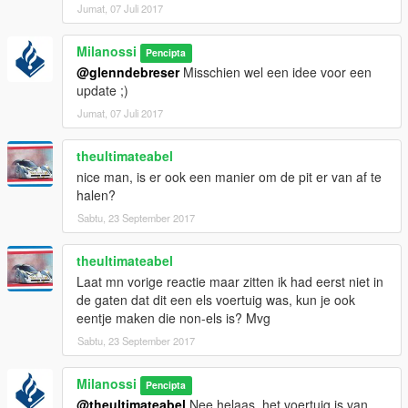
Jumat, 07 Juli 2017
Milanossi
Pencipta
@glenndebreser
Misschien wel een idee voor een
update ;)
Jumat, 07 Juli 2017
theultimateabel
nice man, is er ook een manier om de pit er van af te
halen?
Sabtu, 23 September 2017
theultimateabel
Laat mn vorige reactie maar zitten ik had eerst niet in
de gaten dat dit een els voertuig was, kun je ook
eentje maken die non-els is? Mvg
Sabtu, 23 September 2017
Milanossi
Pencipta
@theultimateabel
Nee helaas, het voertuig is van