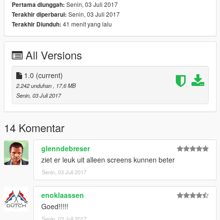
Senin, 03 Juli 2017
Pertama diunggah:
- Dutch Honac - Milanossi
Senin, 03 Juli 2017
Terakhir diperbarui:
41 menit yang lalu
Terakhir Diunduh:
Iemand suggestie's voor updates of en nieuw project?
All Versions
1.0
(current)
2.242 unduhan
, 17,6 MB
Senin, 03 Juli 2017
14 Komentar
glenndebreser
ziet er leuk uit alleen screens kunnen beter
Senin, 03 Juli 2017
enoklaassen
Goed!!!!!
Senin, 03 Juli 2017