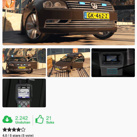
2.242
21
Unduhan
Suka
4.0 / 5 stars (5 vote)