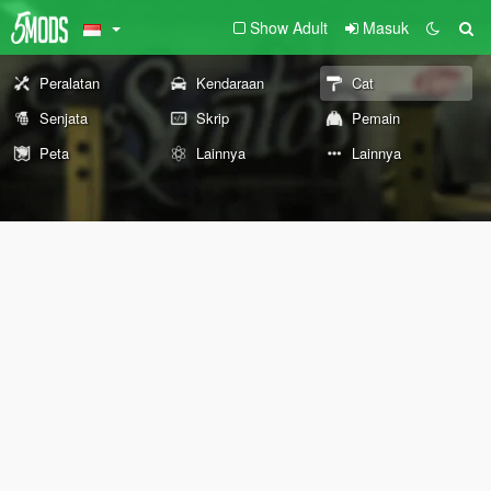
Show Adult
Masuk
Peralatan
Kendaraan
Cat
Senjata
Skrip
Pemain
Peta
Lainnya
Lainnya