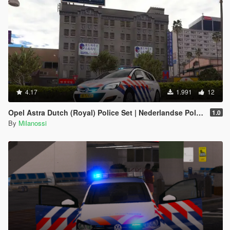
4.17
1.991
12
Opel Astra Dutch (Royal) Police Set | Nederlandse Politie // KMAR // OVDP Set [ELS]
1.0
By
Milanossi