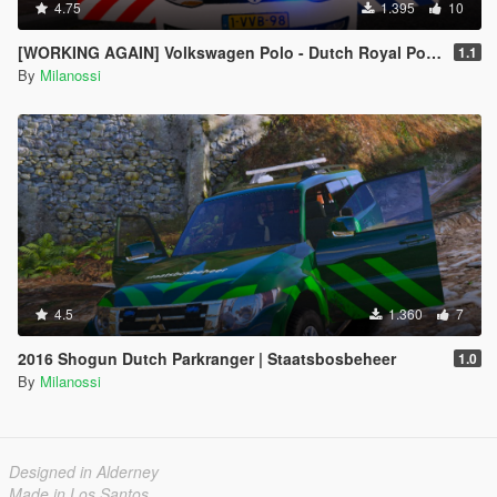
4.75
1.395
10
[WORKING AGAIN] Volkswagen Polo - Dutch Royal Police // Koninklijke Marechaussee
1.1
By
Milanossi
4.5
1.360
7
2016 Shogun Dutch Parkranger | Staatsbosbeheer
1.0
By
Milanossi
Designed in Alderney
Made in Los Santos