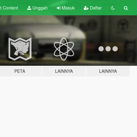
lt
Content
Unggah
Masuk
Daftar
PETA
LAINNYA
LAINNYA