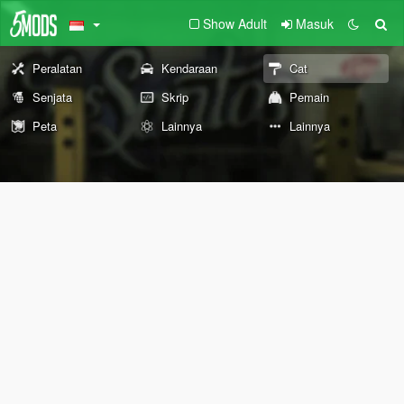
Show Adult
Masuk
Peralatan
Kendaraan
Cat
Senjata
Skrip
Pemain
Peta
Lainnya
Lainnya